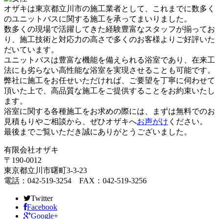
オザキは東京都立川市の施工業者として、これまでに数多く
のユニットバスに関する施工を承ってまいりました。
数多くの現場で活躍してきた経験豊富なスタッフが揃ってお
り、施工技術と対応力の高さで多くのお客様よりご好評いた
だいています。
ユニットバスは豊富な機能を備えられる浴室であり、在来工
法にも劣らない高性能な浴室を実現させることも可能です。
弊社に施工をお任せいただければ、ご要望を丁寧に伺わせて
頂いた上で、高品質な施工をご提供することをお約束いたし
ます。
浴室に関する各種施工をお求めの際には、まずは無料でのお
見積もりやご相談から、ぜひオザキへ
お声がけ
ください。
最後までご覧いただき誠にありがとうございました。
有限会社オザキ
〒190-0012
東京都立川市曙町3-3-23
電話：042-519-3254 FAX：042-519-3256
Twitter
Facebook
Google+