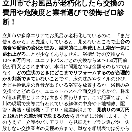
立川市でお風呂が老朽化したら交換の
費用や危険度と業者選びで後悔ゼロ診
断！
立川市や多摩エリアでお風呂が老朽化しているのに、「まだ
使えるから」と先送りしていると、見えないところで
土台の
腐食や配管の劣化が進み、結果的に工事費用と工期が一気に
跳ね上がる
ことが少なくありません。浴槽だけの交換なら
10〜40万円台、ユニットバスごとの交換なら60〜150万円前
後が目安とされますが、本当に問題なのは金額そのものでは
なく、
どの症状のときにどこまでリフォームするのが合理的
かを判断できていないこと
です。床の沈みやタイルのひび、
カビや換気扇の異音が出ている浴室を放置するか、浴槽のみ
交換でとどめるか、ユニットバスへ全面交換するかで、将来
の追加費用とリスクは大きく変わります。この記事では、立
川の現場で実際に行われている解体の中身や下地補修、配
管・断熱・暖房機・手すり・段差解消まで、
見積りの80万円
と120万円の差が何で決まるのか
を具体的に分解します。そ
のうえで、介護やバリアフリーを見据えたプラン選びや、失
敗しない交換業者の見極め方まで、単なる相場表では分から