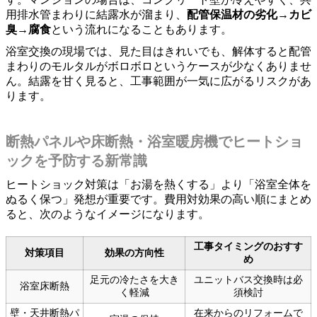
用排水管まわりに結露水が溜まり、
配管保温材の劣化→カビ
臭→腐食
という流れになることもあります。
浴室交換の現場では、見た目はきれいでも、解体すると配管
まわりのモルタルがボロボロというケースが少なくありませ
ん。結露を甘く見ると、工事範囲が一気に広がるリスクがあ
ります。
断熱パネルや床断熱・浴室暖房機でヒートショ
ックを予防する新常識
ヒートショック対策は「お湯を熱くする」より「浴室全体を
ぬるく保つ」発想が重要です。費用対効果の高い順にまとめ
ると、次のようなイメージになります。
工事タイミングのおすす
対策項目
効果の方向性
め
足元の冷たさを大き
ユニットバス交換時は必
浴室床断熱
く軽減
須検討
壁・天井断熱パ
在来からのリフォームで