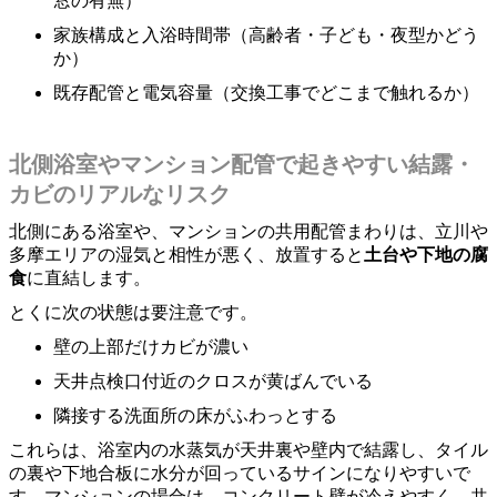
窓の有無）
家族構成と入浴時間帯（高齢者・子ども・夜型かどう
か）
既存配管と電気容量（交換工事でどこまで触れるか）
北側浴室やマンション配管で起きやすい結露・
カビのリアルなリスク
北側にある浴室や、マンションの共用配管まわりは、立川や
多摩エリアの湿気と相性が悪く、放置すると
土台や下地の腐
食
に直結します。
とくに次の状態は要注意です。
壁の上部だけカビが濃い
天井点検口付近のクロスが黄ばんでいる
隣接する洗面所の床がふわっとする
これらは、浴室内の水蒸気が天井裏や壁内で結露し、タイル
の裏や下地合板に水分が回っているサインになりやすいで
す。マンションの場合は、コンクリート壁が冷えやすく、共