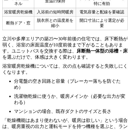
室温の保持
ネル
特に有効
浴室暖房乾燥機
入浴前の短時間暖房
電気容量と配線を要確認
脱衣所との温度差を
開口寸法により選定が必
断熱ドア・窓
縮小
要
立川や多摩エリアの築25〜30年前後の住宅では、床下断熱が
弱く、浴室の床面温度が10度前後まで下がることもありま
す。ユニットバスを交換する際は、
床断熱一体型の浴槽・床
を選ぶだけで、体感は大きく変わります。
浴室暖房乾燥機については、次の点も確認すると失敗しにく
くなります。
分電盤の空き回路と容量（ブレーカー落ちを防ぐた
め）
洗濯物乾燥に使うか、暖房メインか（必要な出力が変
わる）
マンションの場合、既存ダクトのサイズと長さ
「乾燥機能はあまり使わないが、暖房は欲しい」という場合
は、暖房重視の出力と運転モードを持つ機種を選ぶと、ラン