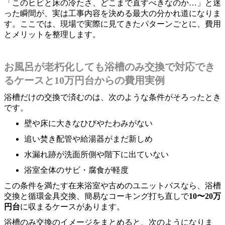
「このヒビと床の冷たさ、どこまで直すべきなのか…」と迷
った瞬間が、実は工事内容を決める最大の分かれ道になりま
す。ここでは、現場で実際に見てきたパターンごとに、費用
とメリットを整理します。
お風呂が老朽化しても浴槽のみ交換で対応でき
るケースと10万円台からの費用実例
浴槽だけの交換で済むのは、次のような条件がそろったとき
です。
壁や床に大きなひびやたわみがない
追い焚き配管や給湯器がまだ新しめ
水漏れ跡が洗面所側や階下に出ていない
浴室全体のサビ・腐食が軽度
この条件を満たす在来浴室や古めのユニットバスなら、浴槽
交換と循環金具交換、簡易なコーキング打ち直しで
10〜20万
円台
に収まるケースがあります。
浴槽のみ交換のイメージをまとめると、次のようになりま