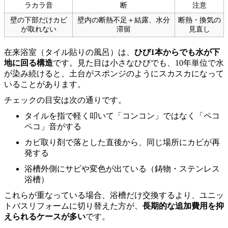
ラカラ音
断
注意
壁の下部だけカビ
壁内の断熱不足＋結露、水分
断熱・換気の
が取れない
滞留
見直し
在来浴室（タイル貼りの風呂）は、
ひび1本からでも水が下
地に回る構造
です。見た目は小さなひびでも、10年単位で水
が染み続けると、土台がスポンジのようにスカスカになって
いることがあります。
チェックの目安は次の通りです。
タイルを指で軽く叩いて「コンコン」ではなく「ペコ
ペコ」音がする
カビ取り剤で落とした直後から、同じ場所にカビが再
発する
浴槽外側にサビや変色が出ている（鋳物・ステンレス
浴槽）
これらが重なっている場合、浴槽だけ交換するより、ユニッ
トバスリフォームに切り替えた方が、
長期的な追加費用を抑
えられるケースが多い
です。