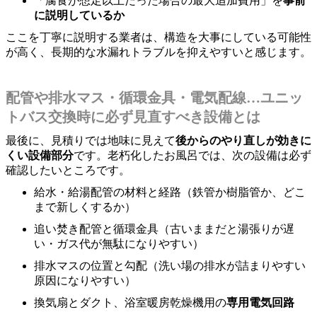
「腐食が想定以上だった場合の最大追加費用」を
事前
に説明しているか
ここを丁寧に説明する業者は、構造を大事にしている可能性
が高く、長期的な水漏れトラブルを抑えやすいと感じます。
配管や排水マス・循環金具・電気配線…ユニッ
トバス交換時に必ず見直すべき設備とは
最後に、見積りでは地味に見えて
後からのやり直しが効きに
くい設備部分
です。老朽化したお風呂では、次の設備は必ず
確認したいところです。
給水・給湯配管の材料と経路（鉄管か樹脂管か、どこ
まで新しくするか）
追い焚き配管と循環金具（古いままだと湯張りが遅
い・ガス代が無駄になりやすい）
排水マスの位置と勾配（洗い場の排水が詰まりやすい
原因になりやすい）
換気扇とダクト、浴室暖房乾燥機用の
専用電気回路