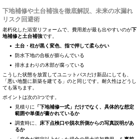
下地補修や土台補強を徹底解説、未来の水漏れ
リスク回避術
老朽化した浴室リフォームで、費用差が最も出やすいのが
下
地補修と土台補強
です。
土台・柱が黒く変色、指で押して柔らかい
防水下地の合板が膨らんでいる
排水まわりの木部が腐っている
こうした状態を放置してユニットバスだけ新品にしても、
「悪い地盤に新築を建てる」のと同じです。耐久性はどうし
ても落ちます。
ポイントは次の3つです。
見積りに
「下地補修一式」だけでなく、具体的な想定
範囲や単価が書かれているか
調査時に、
床下点検口や脱衣所側からの写真説明があ
るか