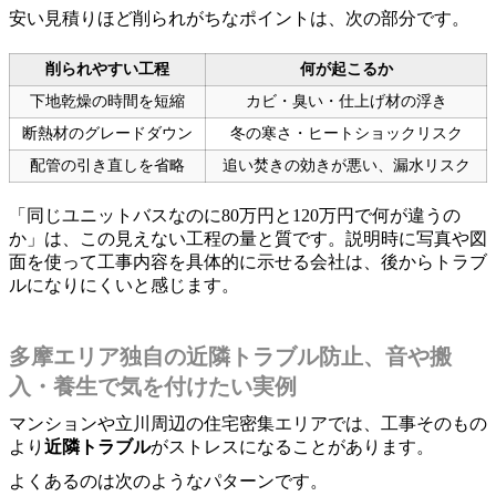
安い見積りほど削られがちなポイントは、次の部分です。
削られやすい工程
何が起こるか
下地乾燥の時間を短縮
カビ・臭い・仕上げ材の浮き
断熱材のグレードダウン
冬の寒さ・ヒートショックリスク
配管の引き直しを省略
追い焚きの効きが悪い、漏水リスク
「同じユニットバスなのに80万円と120万円で何が違うの
か」は、この見えない工程の量と質です。説明時に写真や図
面を使って工事内容を具体的に示せる会社は、後からトラブ
ルになりにくいと感じます。
多摩エリア独自の近隣トラブル防止、音や搬
入・養生で気を付けたい実例
マンションや立川周辺の住宅密集エリアでは、工事そのもの
より
近隣トラブル
がストレスになることがあります。
よくあるのは次のようなパターンです。