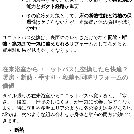
北側浴室が多く、結露とカビ対策として
換気扇の
能力とダクト経路
が重要
冬の底冷え対策として、
床の断熱性能と浴槽の保
温性
はケチらない方が、光熱費と体の負担が減り
やすい
ユニットバス交換は、表面のキレイさだけでなく
配管・断
熱・換気まで一気に整えられるリフォーム
として考えると、
費用対効果が見えやすくなります。
在来浴室からユニットバスに交換したら快適？
暖房・断熱・手すり・段差も同時リフォームの
価値
タイル張りの在来浴室からユニットバスへ変えると、「寒
さ」「段差」「掃除のしにくさ」が一気に改善しやすくなり
ます。特に立川や多摩エリアのように冬の冷え込みがある地
域では、次のような組み合わせが身体と財布の両方に効いて
きます。
断熱