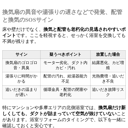
換気扇の異音や湯張りの遅さなどで発覚、配管
と換気のSOSサイン
床や壁だけでなく、
換気と配管も老朽化の見逃されやすいポ
イント
です。ここを軽視すると、せっかく浴室を交換しても
不満が残ります。
サイン
疑うべきポイント
放置した場合
換気扇のゴロゴロ
モーター劣化、ダクト内
結露悪化、カビ増
音・異臭
カビ・汚れ
殖
湯張りに時間がか
配管の汚れ、給湯器能力
光熱費増・追いだ
かる
不足
き不良
追いだきの温まり
循環金具・配管の閉塞や
追いだき故障リス
が遅い
老朽化
ク
特にマンションや多摩エリアの北側浴室では、
換気扇だけ新
しくしても、ダクトが詰まっていて空気が抜けていない
こと
があります。浴室リフォームのタイミングで、以下を一緒に
確認しておくと安心です。