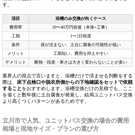
す。
項目
浴槽のみ交換が向くケース
費用帯
10〜40万円前後（本体+工事）
工期
1〜2日程度
条件
床が沈まない、土台に腐食の可能性が低い
メリット
工期短い、費用を抑えやすい
デメリット
断熱・段差・寒さは大きく変わらないことが多い
業界人の視点で言いますと、浴槽だけで済ませる判断をする
際は、
床下点検口や脱衣所側からの下地確認をセットで依頼
すること
をおすすめします。浴槽交換だけの見積でも、ここ
を省くと数年後に土台腐食が発覚し、結局ユニットバス交換
より高くつくパターンがあるためです。
立川市で人気、ユニットバス交換の場合の費用
相場と現地サイズ・プランの選び方