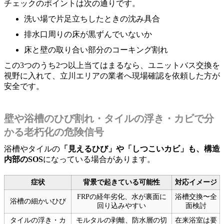
チェックのポイントは次の通りです。
洗い場で片足立ちしたときの沈み具合
排水口周りの床が黒ずんでいないか
床と壁の取り合い部分のコーキング割れ
この3つのうち2つ以上当てはまるなら、ユニットバス交換を
視野に入れて、立川エリアの業者へ現場確認を依頼した方が
安全です。
壁や浴槽のひび割れ・タイルの浮き・カビで分
かる老朽化の危険信号
浴槽やタイルの
「見えるひび」や「しつこいカビ」も、構造
内部のSOS
になっている場合があります。
症状
背景で起きている可能性
対応イメージ
FRPの経年劣化、水が裏面に
浴槽交換〜全
浴槽の細かいひび
回り込みやすい
面検討
タイルの浮き・カ
モルタルの剥離、防水層の切
在来浴室は要