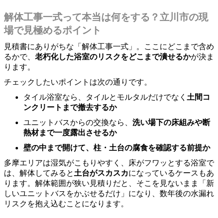
解体工事一式って本当は何をする？立川市の現
場で見極めるポイント
見積書にありがちな「解体工事一式」。ここにどこまで含め
るかで、
老朽化した浴室のリスクをどこまで潰せるか
が決ま
ります。
チェックしたいポイントは次の通りです。
タイル浴室なら、タイルとモルタルだけでなく
土間コ
ンクリートまで撤去するか
ユニットバスからの交換なら、
洗い場下の床組みや断
熱材まで一度露出させるか
壁の中まで開けて、柱・土台の腐食を確認する前提か
多摩エリアは湿気がこもりやすく、床がフワッとする浴室で
は、解体してみると
土台がスカスカ
になっているケースもあ
ります。解体範囲が狭い見積りだと、そこを見ないまま「新
しいユニットバスをかぶせるだけ」になり、数年後の水漏れ
リスクを抱え込むことになります。