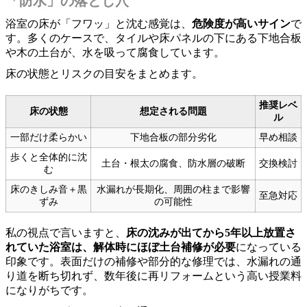
「防水」の落とし穴
浴室の床が「フワッ」と沈む感覚は、
危険度が高いサイン
で
す。多くのケースで、タイルや床パネルの下にある下地合板
や木の土台が、水を吸って腐食しています。
床の状態とリスクの目安をまとめます。
推奨レベ
床の状態
想定される問題
ル
一部だけ柔らかい
下地合板の部分劣化
早め相談
歩くと全体的に沈
土台・根太の腐食、防水層の破断
交換検討
む
床のきしみ音＋黒
水漏れが長期化、周囲の柱まで影響
至急対応
ずみ
の可能性
私の視点で言いますと、
床の沈みが出てから5年以上放置さ
れていた浴室は、解体時にほぼ土台補修が必要
になっている
印象です。表面だけの補修や部分的な修理では、水漏れの通
り道を断ち切れず、数年後に再リフォームという高い授業料
になりがちです。