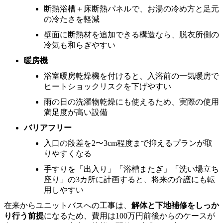
断熱浴槽＋床断熱パネルで、お湯の冷め方と足元
の冷たさを軽減
壁面に断熱材を追加できる構造なら、脱衣所側の
冷気も和らぎやすい
暖房機
浴室暖房乾燥機を付けると、入浴前の一気暖房で
ヒートショックリスクを下げやすい
雨の日の洗濯物乾燥にも使えるため、実際の使用
満足度が高い設備
バリアフリー
入口の段差を2〜3cm程度まで抑えるプランが取
りやすくなる
手すりを「出入り」「浴槽またぎ」「洗い場立ち
座り」の3カ所に計画すると、将来の介護にも転
用しやすい
在来からユニットバスへの工事は、
解体と下地補修をしっか
り行う前提
になるため、費用は100万円前後からのケースが