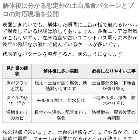
解体後に分かる想定外の土台腐食パターンとプ
ロの対応現場を公開
表面はきれいでも、解体した瞬間に土台が指で崩れるレベル
で腐食している現場は珍しくありません。多摩エリアは湿気
がこもりやすく、在来浴室や古いユニットバス周りの木部が
長年の微細な水漏れで傷んでいるケースが多いです。
代表的なパターンを整理すると、次のようになります。
見た目の症
解体後に多い実態
必要になりやすい工事
状
床がフワッ
根太・土台が黒く腐食、断
土台部分交換、下地合
と沈む
熱材がぐずぐず
板張り替え
タイルのひ
下地モルタル撤去、防
モルタル割れ、防水切れ
び・浮き
水やり直し
浴槽まわり
目地から浸水、配管まわり
浴槽撤去、配管位置の
のカビ
腐食
再調整
私の視点で言いますと、土台の補修をどこまでやるかで、10
年後に再度リフォームが必要になるかどうかが決まります。