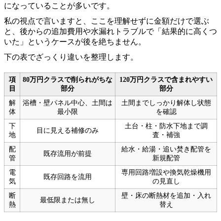
になっていることが多いです。
私の視点で言いますと、ここを理解せずに金額だけで選ぶ
と、後からの追加費用や水漏れトラブルで「結果的に高くつ
いた」というケースが後を絶ちません。
下の表でざっくり違いを整理します。
項
80万円クラスで削られがちな
120万円クラスで含まれやすい
目
部分
部分
解
浴槽・壁パネル中心、土間は
土間までしっかり解体し状態
体
最小限
を確認
下
土台・柱・防水下地まで調
目に見える補修のみ
地
査・補強
配
給水・給湯・追い焚き配管を
既存流用が前提
管
新規配管
電
専用回路増設や換気乾燥機用
既存回路を流用
気
の見直し
断
壁・床の断熱材を追加・入れ
最低限または無し
熱
替え