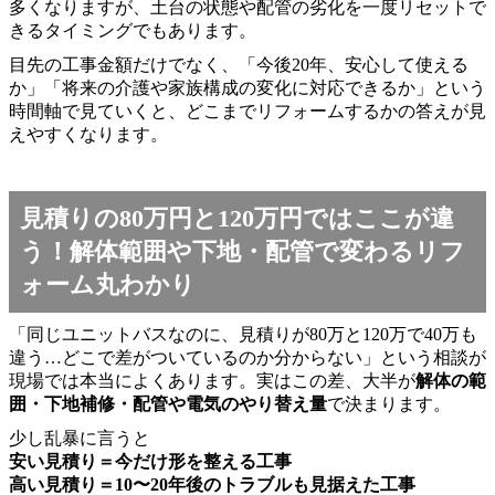
多くなりますが、土台の状態や配管の劣化を一度リセットで
きるタイミングでもあります。
目先の工事金額だけでなく、「今後20年、安心して使える
か」「将来の介護や家族構成の変化に対応できるか」という
時間軸で見ていくと、どこまでリフォームするかの答えが見
えやすくなります。
見積りの80万円と120万円ではここが違
う！解体範囲や下地・配管で変わるリフ
ォーム丸わかり
「同じユニットバスなのに、見積りが80万と120万で40万も
違う…どこで差がついているのか分からない」という相談が
現場では本当によくあります。実はこの差、大半が
解体の範
囲・下地補修・配管や電気のやり替え量
で決まります。
少し乱暴に言うと
安い見積り＝今だけ形を整える工事
高い見積り＝10〜20年後のトラブルも見据えた工事