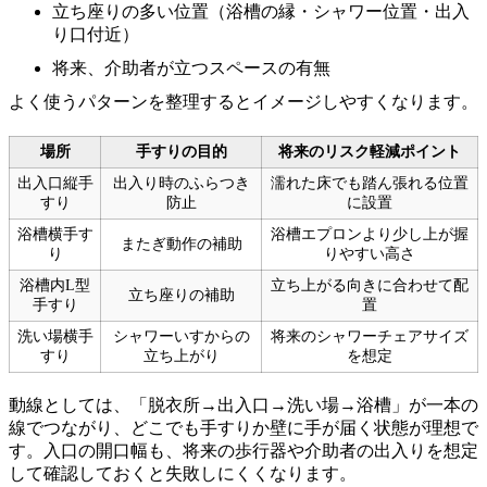
立ち座りの多い位置（浴槽の縁・シャワー位置・出入
り口付近）
将来、介助者が立つスペースの有無
よく使うパターンを整理するとイメージしやすくなります。
場所
手すりの目的
将来のリスク軽減ポイント
出入口縦手
出入り時のふらつき
濡れた床でも踏ん張れる位置
すり
防止
に設置
浴槽横手す
浴槽エプロンより少し上が握
またぎ動作の補助
り
りやすい高さ
浴槽内L型
立ち上がる向きに合わせて配
立ち座りの補助
手すり
置
洗い場横手
シャワーいすからの
将来のシャワーチェアサイズ
すり
立ち上がり
を想定
動線としては、「脱衣所→出入口→洗い場→浴槽」が一本の
線でつながり、どこでも手すりか壁に手が届く状態が理想で
す。入口の開口幅も、将来の歩行器や介助者の出入りを想定
して確認しておくと失敗しにくくなります。